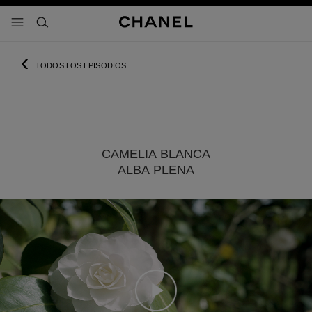
activar contraste alto
- navegación principal
buscar
‹
TODOS LOS EPISODIOS
CAMELIA BLANCA
ALBA PLENA