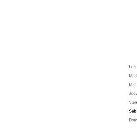
Lun
Mar
Miér
Jue
Vier
Sáb
Dom