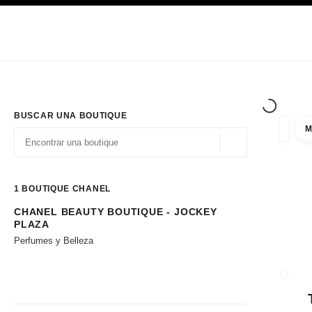
PRINCIPAL
ACTIVAR CONTRASTE ALTO
Únicamente en boutique
Sociedad corporativa
ALTA COSTURA
MODA
ALTA
BUSCAR UNA BOUTIQUE
M
resulta
filtros
Geolocalización - 
las sugerencias se muestran debajo de esta barra de búsqueda
0 Sugerencias disponibles
1
BOUTIQUE CHANEL
CHANEL BEAUTY BOUTIQUE - JOCKEY
Ir a los filtros
PLAZA
Perfumes y Belleza
CERRA