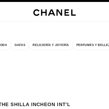
s
 JOYERÍA
JOYERÍA
RELOJERÍA
GAFAS
PERFUMES
MAQUILLAJE
TRATAMIENT
ODA
GAFAS
RELOJERÍA Y JOYERÍA
PERFUMES Y BELLE
do de los filtros por:
buscar la boutique más cercana
R TARJETA DE BOUTIQUE THE SHILLA INCHEON INT'L AIRPORT T1 CHA
THE SHILLA INCHEON INT'L