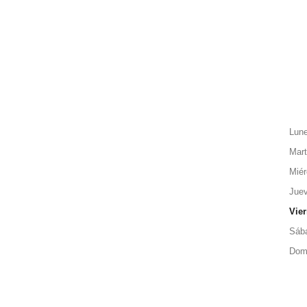
Lun
Mar
Miér
Jue
Vie
Sáb
Dom