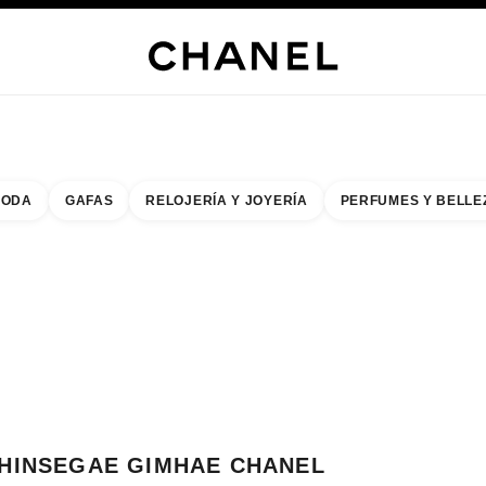
s
 JOYERÍA
JOYERÍA
RELOJERÍA
GAFAS
PERFUMES
MAQUILLAJE
TRATAMIENT
ODA
GAFAS
RELOJERÍA Y JOYERÍA
PERFUMES Y BELLE
do de los filtros por:
buscar la boutique más cercana
R TARJETA DE BOUTIQUE SHINSEGAE GIMHAE CHANEL FRAGRANCE & B
HINSEGAE GIMHAE CHANEL