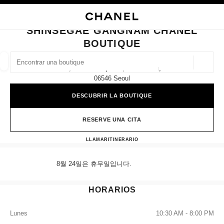
ACTIVAR CONTRASTE ALTO
CERRAR TARJETA DE BOUTIQUE SHINSEGAE GANGNAM CHANEL BOUTI
navegación principal
Buscar
navegación principal
SHINSEGAE GANGNAM CHANEL
BOUTIQUE
BUSCAR UNA BOUTIQUE
Geoloc
2f, 176 Sinbanpo-Ro, Seocho-Gu,
las sugerencias se muestran debajo de esta barra de búsqueda
0 Sugerencias disponibles
06546 Seoul
DESCUBRIR LA BOUTIQUE
MODA
GAFAS
RELOJERÍA Y JOYERÍA
PERFUMES
resultado de los filtros por:
filtros
RESERVE UNA CITA
Shinsegae Gangnam CHANEL 
LLAMAR
+82 80 805 9628
ITINERARIO
8월 24일은 휴무일입니다.
HORARIOS
Lunes
10:30 AM - 8:00 PM