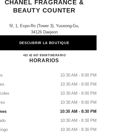
CHANEL FRAGRANCE &
BEAUTY COUNTER
5f, 1, Expo-Ro (tower 3), Yuseong-Gu,
34126 Daejeon
DESCUBRIR LA BOUTIQUE
Shinsegae Daejeon 5F CHANEL Fragranc
+82 42 607 8549
LLAMAR
ITINERARIO
HORARIOS
es
10:30 AM - 8:00 PM
tes
10:30 AM - 8:00 PM
coles
10:30 AM - 8:00 PM
ves
10:30 AM - 8:00 PM
rnes
10:30 AM - 8:30 PM
ado
10:30 AM - 8:30 PM
ingo
10:30 AM - 8:30 PM