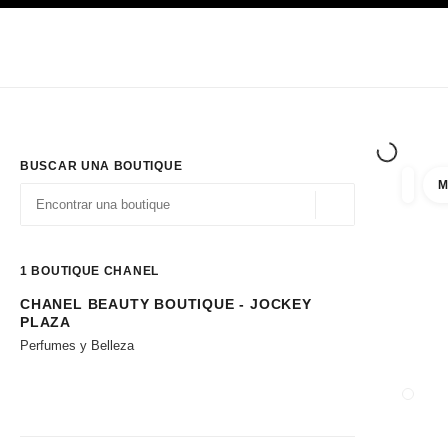
PRINCIPAL
ACTIVAR CONTRASTE ALTO
Únicamente en boutique
Sociedad corporativa
ALTA COSTURA
MODA
ALTA
BUSCAR UNA BOUTIQUE
M
resulta
filtros
Geolocalización - 
las sugerencias se muestran debajo de esta barra de búsqueda
0 Sugerencias disponibles
1
BOUTIQUE CHANEL
CHANEL BEAUTY BOUTIQUE - JOCKEY
Ir a los filtros
PLAZA
Perfumes y Belleza
CERRA