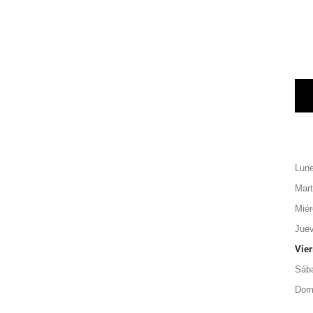
Lun
Mar
Miér
Jue
Vie
Sáb
Dom