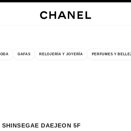
s
 JOYERÍA
JOYERÍA
RELOJERÍA
GAFAS
PERFUMES
MAQUILLAJE
TRATAMIENT
ODA
GAFAS
RELOJERÍA Y JOYERÍA
PERFUMES Y BELLE
do de los filtros por:
buscar la boutique más cercana
R TARJETA DE BOUTIQUE SHINSEGAE DAEJEON 5F CHANEL FRAGRANCE
SHINSEGAE DAEJEON 5F