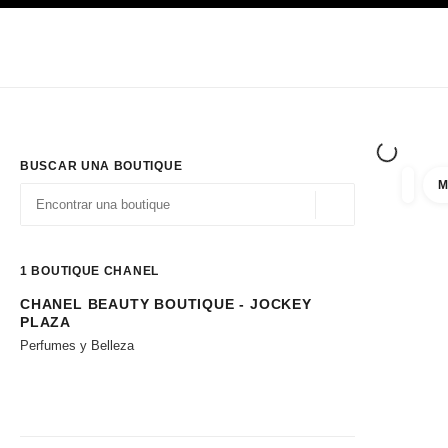
PRINCIPAL
ACTIVAR CONTRASTE ALTO
Únicamente en boutique
Sociedad corporativa
ALTA COSTURA
MODA
ALTA
BUSCAR UNA BOUTIQUE
M
resulta
filtros
Geolocalización - 
las sugerencias se muestran debajo de esta barra de búsqueda
0 Sugerencias disponibles
1
BOUTIQUE CHANEL
CHANEL BEAUTY BOUTIQUE - JOCKEY
Ir a los filtros
PLAZA
Perfumes y Belleza