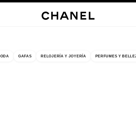
s
 JOYERÍA
JOYERÍA
RELOJERÍA
GAFAS
PERFUMES
MAQUILLAJE
TRATAMIENT
ODA
GAFAS
RELOJERÍA Y JOYERÍA
PERFUMES Y BELLE
do de los filtros por:
buscar la boutique más cercana