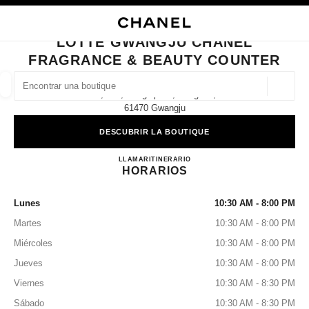
ACTIVAR CONTRASTE ALTO
CERRAR TARJETA DE BOUTIQUE LOTTE GWANGJU CHANEL FRAGRANCE
navegación principal
Buscar
navegación principal
LOTTE GWANGJU CHANEL
FRAGRANCE & BEAUTY COUNTER
BUSCAR UNA BOUTIQUE
Geoloc
2f, 268, Dongnip-Ro, Dong-Gu,
las sugerencias se muestran debajo de esta barra de búsqueda
0 Sugerencias disponibles
61470 Gwangju
DESCUBRIR LA BOUTIQUE
MODA
GAFAS
RELOJERÍA Y JOYERÍA
PERFUMES
resultado de los filtros por:
filtros
Lotte Gwangju CHANEL Fragr
LLAMAR
+82 62 221 1126
ITINERARIO
HORARIOS
Lunes
10:30 AM - 8:00 PM
Martes
10:30 AM - 8:00 PM
Miércoles
10:30 AM - 8:00 PM
Jueves
10:30 AM - 8:00 PM
Viernes
10:30 AM - 8:30 PM
Sábado
10:30 AM - 8:30 PM