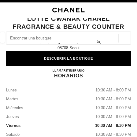
ACTIVAR CONTRASTE ALTO
CERRAR TARJETA DE BOUTIQUE LOTTE GWANAK CHANEL FRAGRANCE 
navegación principal
Buscar
navegación principal
LOTTE GWANAK CHANEL
FRAGRANCE & BEAUTY COUNTER
BUSCAR UNA BOUTIQUE
Geoloc
1f, 209, Bongcheon-Ro, Gwanak-Gu,
las sugerencias se muestran debajo de esta barra de búsqueda
0 Sugerencias disponibles
08708 Seoul
DESCUBRIR LA BOUTIQUE
MODA
GAFAS
RELOJERÍA Y JOYERÍA
PERFUMES
resultado de los filtros por:
filtros
Lotte Gwanak CHANEL Fragra
LLAMAR
+82 2 3289 8142
ITINERARIO
HORARIOS
Lunes
10:30 AM - 8:00 PM
Martes
10:30 AM - 8:00 PM
Miércoles
10:30 AM - 8:00 PM
Jueves
10:30 AM - 8:00 PM
Viernes
10:30 AM - 8:30 PM
Sábado
10:30 AM - 8:30 PM