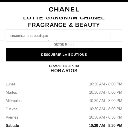
ACTIVAR CONTRASTE ALTO
CERRAR TARJETA DE BOUTIQUE LOTTE GANGNAM CHANEL FRAGRANCE
navegación principal
Buscar
navegación principal
LOTTE GANGNAM CHANEL
FRAGRANCE & BEAUTY
BUSCAR UNA BOUTIQUE
Geoloc
1f, 401, Dogok-Ro, Gangnam-Gu,
las sugerencias se muestran debajo de esta barra de búsqueda
0 Sugerencias disponibles
06206 Seoul
DESCUBRIR LA BOUTIQUE
MODA
GAFAS
RELOJERÍA Y JOYERÍA
PERFUMES
resultado de los filtros por:
filtros
Lotte Gangnam CHANEL Fragr
LLAMAR
+82 2 531 2167
ITINERARIO
HORARIOS
Lunes
10:30 AM - 8:00 PM
Martes
10:30 AM - 8:00 PM
Miércoles
10:30 AM - 8:00 PM
Jueves
10:30 AM - 8:00 PM
Viernes
10:30 AM - 8:30 PM
Sábado
10:30 AM - 8:30 PM