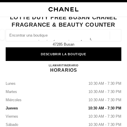
ACTIVAR CONTRASTE ALTO
CERRAR TARJETA DE BOUTIQUE LOTTE DUTY FREE BUSAN CHANEL FR
navegación principal
Buscar
navegación principal
LOTTE DUTY FREE BUSAN CHANEL
FRAGRANCE & BEAUTY COUNTER
BUSCAR UNA BOUTIQUE
Geoloc
8f, 772, Gaya-Daero, Busanjin-Gu,
las sugerencias se muestran debajo de esta barra de búsqueda
0 Sugerencias disponibles
47285 Busan
DESCUBRIR LA BOUTIQUE
MODA
GAFAS
RELOJERÍA Y JOYERÍA
PERFUMES
resultado de los filtros por:
filtros
Lotte Duty Free Busan CHANE
LLAMAR
+82 51 810 3843
ITINERARIO
HORARIOS
Lunes
10:30 AM - 7:30 PM
Martes
10:30 AM - 7:30 PM
Miércoles
10:30 AM - 7:30 PM
Jueves
10:30 AM - 7:30 PM
Viernes
10:30 AM - 7:30 PM
Sábado
10:30 AM - 7:30 PM