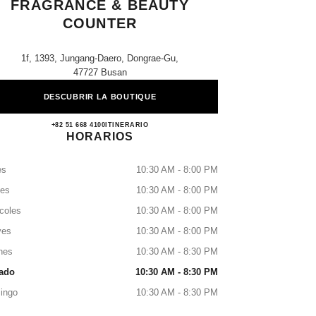
FRAGRANCE & BEAUTY
COUNTER
1f, 1393, Jungang-Daero, Dongrae-Gu,
47727 Busan
DESCUBRIR LA BOUTIQUE
Lotte Dongrae CHANEL Fragrance & Bea
+82 51 668 4100
LLAMAR
ITINERARIO
HORARIOS
es
10:30 AM - 8:00 PM
tes
10:30 AM - 8:00 PM
coles
10:30 AM - 8:00 PM
ves
10:30 AM - 8:00 PM
nes
10:30 AM - 8:30 PM
ado
10:30 AM - 8:30 PM
ingo
10:30 AM - 8:30 PM