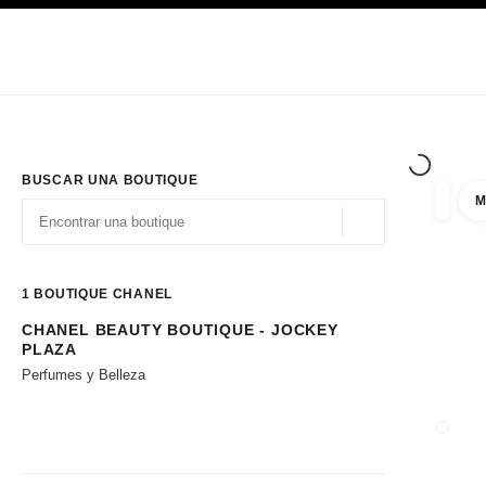
PRINCIPAL
ACTIVAR CONTRASTE ALTO
Únicamente en boutique
Sociedad corporativa
ALTA COSTURA
MODA
ALTA
BUSCAR UNA BOUTIQUE
M
resulta
filtros
Geolocalización - 
las sugerencias se muestran debajo de esta barra de búsqueda
0 Sugerencias disponibles
1
BOUTIQUE CHANEL
CHANEL BEAUTY BOUTIQUE - JOCKEY
Ir a los filtros
PLAZA
Perfumes y Belleza
CERRA