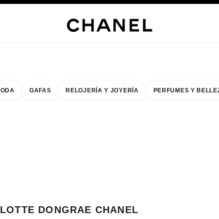
s
 JOYERÍA
JOYERÍA
RELOJERÍA
GAFAS
PERFUMES
MAQUILLAJE
TRATAMIENT
ODA
GAFAS
RELOJERÍA Y JOYERÍA
PERFUMES Y BELLE
do de los filtros por:
buscar la boutique más cercana
R TARJETA DE BOUTIQUE LOTTE DONGRAE CHANEL FRAGRANCE & BEA
LOTTE DONGRAE CHANEL