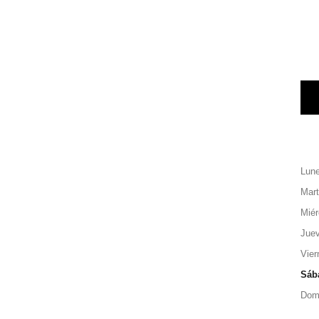
Lun
Mar
Miér
Jue
Vier
Sáb
Dom