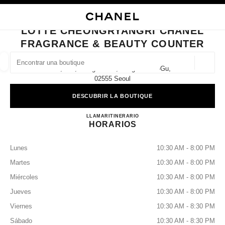
ACTIVAR CONTRASTE ALTO
CERRAR TARJETA DE BOUTIQUE LOTTE CHEONGRYANGRI CHANEL FRA
navegación principal
Buscar
navegación principal
LOTTE CHEONGRYANGRI CHANEL
FRAGRANCE & BEAUTY COUNTER
BUSCAR UNA BOUTIQUE
Geoloc
1f, 214, Wangsan-Ro, Dongdaemun-Gu,
las sugerencias se muestran debajo de esta barra de búsqueda
0 Sugerencias disponibles
02555 Seoul
DESCUBRIR LA BOUTIQUE
MODA
GAFAS
RELOJERÍA Y JOYERÍA
PERFUMES
resultado de los filtros por:
filtros
Lotte Cheongryangri CHANEL 
LLAMAR
+82 2 3707 1165
ITINERARIO
HORARIOS
Lunes
10:30 AM - 8:00 PM
Martes
10:30 AM - 8:00 PM
Miércoles
10:30 AM - 8:00 PM
Jueves
10:30 AM - 8:00 PM
Viernes
10:30 AM - 8:30 PM
Sábado
10:30 AM - 8:30 PM