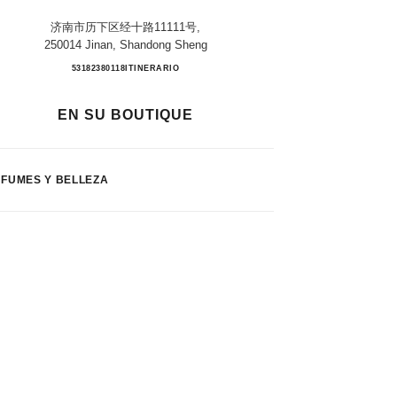
济南市历下区经十路11111号,
250014 Jinan, Shandong Sheng
JINAN MIXC
53182380118
LLAMAR
ITINERARIO
EN SU BOUTIQUE
FUMES Y BELLEZA