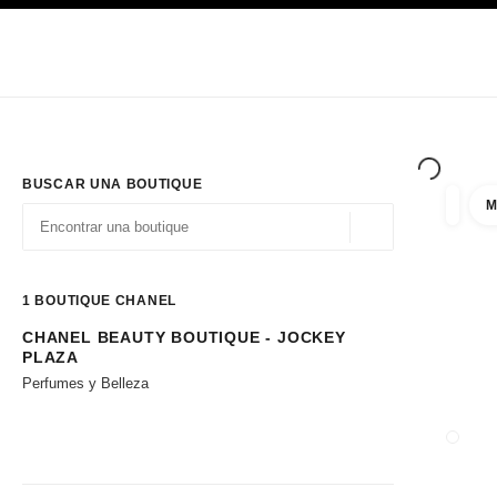
PRINCIPAL
ACTIVAR CONTRASTE ALTO
Únicamente en boutique
Sociedad corporativa
ALTA COSTURA
MODA
ALTA
BUSCAR UNA BOUTIQUE
M
resulta
filtros
Geolocalización - 
las sugerencias se muestran debajo de esta barra de búsqueda
0 Sugerencias disponibles
1
BOUTIQUE CHANEL
CHANEL BEAUTY BOUTIQUE - JOCKEY
Ir a los filtros
PLAZA
Perfumes y Belleza
CERRA