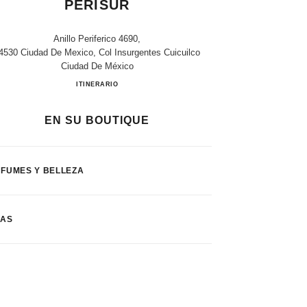
PERISUR
Anillo Periferico 4690,
4530 Ciudad De Mexico, Col Insurgentes Cuicuilco
Ciudad De México
EL PALACIO DE HIERRO PERISUR
ITINERARIO
EN SU BOUTIQUE
FUMES Y BELLEZA
FAS