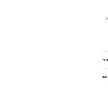
0
PER
GA