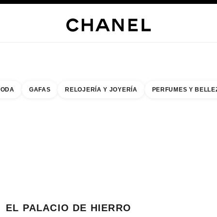
s
 JOYERÍA
JOYERÍA
RELOJERÍA
GAFAS
PERFUMES
MAQUILLAJE
TRATAMIENT
ODA
GAFAS
RELOJERÍA Y JOYERÍA
PERFUMES Y BELLE
do de los filtros por:
buscar la boutique más cercana
R TARJETA DE BOUTIQUE EL PALACIO DE HIERRO PERISUR
EL PALACIO DE HIERRO