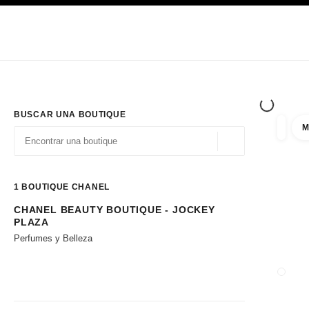
PRINCIPAL
ACTIVAR CONTRASTE ALTO
Únicamente en boutique
Sociedad corporativa
ALTA COSTURA
MODA
ALTA
BUSCAR UNA BOUTIQUE
M
resulta
filtros
Geolocalización - 
las sugerencias se muestran debajo de esta barra de búsqueda
0 Sugerencias disponibles
1
BOUTIQUE CHANEL
CHANEL BEAUTY BOUTIQUE - JOCKEY
Ir a los filtros
PLAZA
Perfumes y Belleza
CERRA