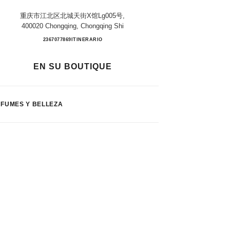
重庆市江北区北城天街x馆lg005号,
400020 Chongqing, Chongqing Shi
Chongqing Paradise Walk
2367077869
LLAMAR
ITINERARIO
EN SU BOUTIQUE
FUMES Y BELLEZA