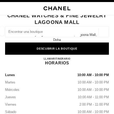
ACTIVAR CONTRASTE ALTO
CERRAR TARJETA DE BOUTIQUE CHANEL WATCHES & FINE JEWELRY L
navegación principal
Buscar
navegación principal
CHANEL WATCHES & FINE JEWELRY
LAGOONA MALL
BUSCAR UNA BOUTIQUE
Geoloc
66 West Bay Lagoon Street First Floor, Lagoona Mall,
las sugerencias se muestran debajo de esta barra de búsqueda
0 Sugerencias disponibles
Doha
DESCUBRIR LA BOUTIQUE
MODA
GAFAS
RELOJERÍA Y JOYERÍA
PERFUMES
resultado de los filtros por:
filtros
CHANEL WATCHES & FIN
LLAMAR
44441932
ITINERARIO
HORARIOS
Lunes
10:00 AM - 10:00 PM
Martes
10:00 AM - 10:00 PM
Miércoles
10:00 AM - 10:00 PM
Jueves
10:00 AM - 11:00 PM
Viernes
2:00 PM - 11:00 PM
Sábado
10:00 AM - 10:00 PM