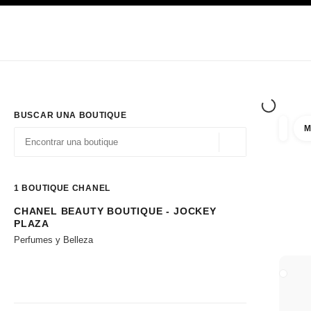
PRINCIPAL
ACTIVAR CONTRASTE ALTO
Únicamente en boutique
Sociedad corporativa
ALTA COSTURA
MODA
ALTA
BUSCAR UNA BOUTIQUE
M
resulta
filtros
Geolocalización - 
las sugerencias se muestran debajo de esta barra de búsqueda
0 Sugerencias disponibles
1
BOUTIQUE CHANEL
CHANEL BEAUTY BOUTIQUE - JOCKEY
Ir a los filtros
PLAZA
Perfumes y Belleza
CERRA