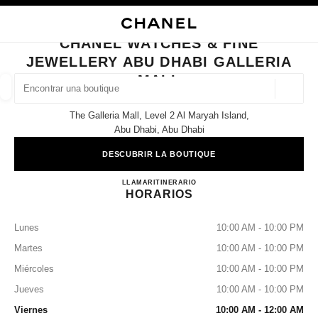
ACTIVAR CONTRASTE ALTO
CERRAR TARJETA DE BOUTIQUE CHANEL WATCHES & FINE JEWELLERY 
navegación principal
Buscar
navegación principal
CHANEL WATCHES & FINE
JEWELLERY ABU DHABI GALLERIA
BUSCAR UNA BOUTIQUE
MALL
Geoloc
las sugerencias se muestran debajo de esta barra de búsqueda
0 Sugerencias disponibles
The Galleria Mall, Level 2 Al Maryah Island,
Abu Dhabi, Abu Dhabi
MODA
GAFAS
RELOJERÍA Y JOYERÍA
PERFUMES
resultado de los filtros por:
filtros
DESCUBRIR LA BOUTIQUE
CHANEL WATCHES & FINE
LLAMAR
22049331
ITINERARIO
HORARIOS
Lunes
10:00 AM - 10:00 PM
Martes
10:00 AM - 10:00 PM
Miércoles
10:00 AM - 10:00 PM
Jueves
10:00 AM - 10:00 PM
Viernes
10:00 AM - 12:00 AM