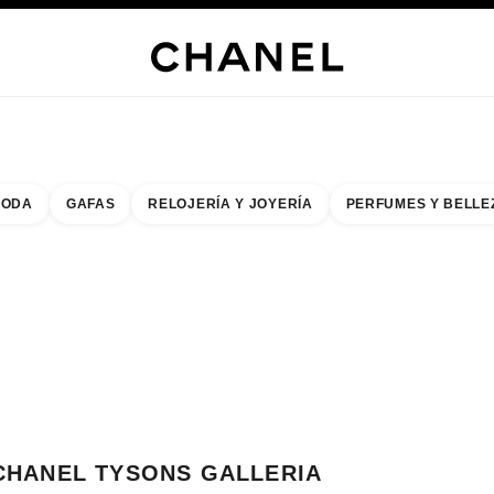
s
 JOYERÍA
JOYERÍA
RELOJERÍA
GAFAS
PERFUMES
MAQUILLAJE
TRATAMIENT
ODA
GAFAS
RELOJERÍA Y JOYERÍA
PERFUMES Y BELLE
do de los filtros por:
buscar la boutique más cercana
R TARJETA DE BOUTIQUE CHANEL TYSONS GALLERIA
CHANEL TYSONS GALLERIA