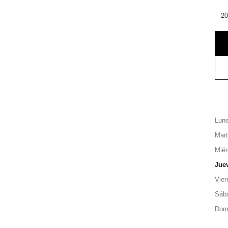
20
Lun
Mar
Miér
Jue
Vier
Sáb
Dom