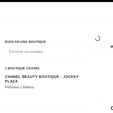
PRINCIPAL
ACTIVAR CONTRASTE ALTO
Únicamente en boutique
Sociedad corporativa
ALTA COSTURA
MODA
ALTA
BUSCAR UNA BOUTIQUE
M
resulta
filtros
Geolocalización - 
las sugerencias se muestran debajo de esta barra de búsqueda
0 Sugerencias disponibles
1
BOUTIQUE CHANEL
CHANEL BEAUTY BOUTIQUE - JOCKEY
Ir a los filtros
PLAZA
Perfumes y Belleza
CERRA