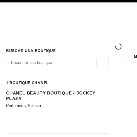
PRINCIPAL
ACTIVAR CONTRASTE ALTO
Únicamente en boutique
Sociedad corporativa
ALTA COSTURA
MODA
ALTA
BUSCAR UNA BOUTIQUE
M
resulta
filtros
Geolocalización - 
las sugerencias se muestran debajo de esta barra de búsqueda
0 Sugerencias disponibles
1
BOUTIQUE CHANEL
CHANEL BEAUTY BOUTIQUE - JOCKEY
Ir a los filtros
PLAZA
Perfumes y Belleza
CERRA