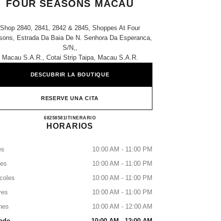
FOUR SEASONS MACAU
Shop 2840, 2841, 2842 & 2845, Shoppes At Four
sons, Estrada Da Baia De N. Senhora Da Esperanca,
S/n,,
Macau S.a.r., Cotai Strip Taipa, Macau S.a.r.
DESCUBRIR LA BOUTIQUE
RESERVE UNA CITA
CHANEL THE SHOPPES AT FOUR SE
68258581
LLAMAR
ITINERARIO
HORARIOS
es
10:00 AM - 11:00 PM
tes
10:00 AM - 11:00 PM
coles
10:00 AM - 11:00 PM
ves
10:00 AM - 11:00 PM
nes
10:00 AM - 12:00 AM
ado
10:00 AM - 12:00 AM