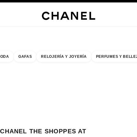
s
 JOYERÍA
JOYERÍA
RELOJERÍA
GAFAS
PERFUMES
MAQUILLAJE
TRATAMIENT
ODA
GAFAS
RELOJERÍA Y JOYERÍA
PERFUMES Y BELLE
do de los filtros por:
buscar la boutique más cercana
R TARJETA DE BOUTIQUE CHANEL THE SHOPPES AT FOUR SEASONS MA
CHANEL THE SHOPPES AT