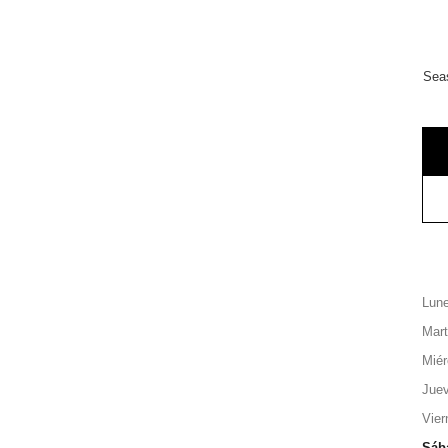
Sea
Lun
Mar
Miér
Jue
Vier
Sáb