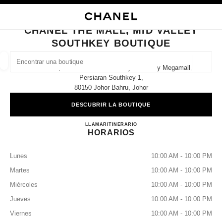
ACTIVAR CONTRASTE ALTO
CERRAR TARJETA DE BOUTIQUE CHANEL THE MALL, MID VALLEY SOUT
navegación principal
Buscar
navegación principal
CHANEL THE MALL, MID VALLEY
SOUTHKEY BOUTIQUE
BUSCAR UNA BOUTIQUE
Geoloc
Lot G-069, Ground Floor Mid Valley Southkey Megamall,
las sugerencias se muestran debajo de esta barra de búsqueda
0 Sugerencias disponibles
Persiaran Southkey 1,
80150 Johor Bahru, Johor
MODA
GAFAS
RELOJERÍA Y JOYERÍA
PERFUMES
resultado de los filtros por:
DESCUBRIR LA BOUTIQUE
filtros
CHANEL THE MALL, MID
LLAMAR
1800 812 838
ITINERARIO
HORARIOS
Lunes
10:00 AM - 10:00 PM
Martes
10:00 AM - 10:00 PM
Miércoles
10:00 AM - 10:00 PM
Jueves
10:00 AM - 10:00 PM
Viernes
10:00 AM - 10:00 PM