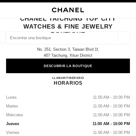
ACTIVAR CONTRASTE ALTO
CERRAR TARJETA DE BOUTIQUE CHANEL TAICHUNG TOP CITY WATCHES
navegación principal
Buscar
navegación principal
CHANEL TAICHUNG TOP CITY
WATCHES & FINE JEWELRY
BUSCAR UNA BOUTIQUE
BOUTIQUE
Geoloc
las sugerencias se muestran debajo de esta barra de búsqueda
0 Sugerencias disponibles
No. 251, Section 3, Taiwan Blvd 1f,
407 Taichung, Xitun District
MODA
GAFAS
RELOJERÍA Y JOYERÍA
PERFUMES
resultado de los filtros por:
filtros
DESCUBRIR LA BOUTIQUE
CHANEL Taichung Top City Wa
LLAMAR
0080-149-1677
ITINERARIO
HORARIOS
Lunes
11:00 AM - 10:00 PM
Martes
11:00 AM - 10:00 PM
Miércoles
11:00 AM - 10:00 PM
Jueves
11:00 AM - 10:00 PM
Viernes
11:00 AM - 10:00 PM