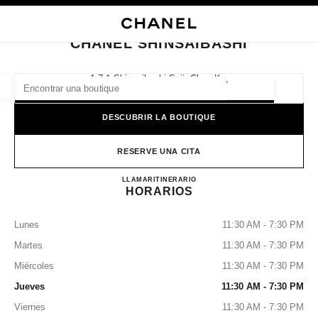
ACTIVAR CONTRASTE ALTO
CERRAR TARJETA DE BOUTIQUE CHANEL SHINSAIBASHI
navegación principal
Buscar
navegación principal
CHANEL SHINSAIBASHI
BUSCAR UNA BOUTIQUE
1-7-1 Shinsaibashi-Suji, Chuo-Ku,
542-8501 Osaka-Shi, Osaka
Geoloc
las sugerencias se muestran debajo de esta barra de búsqueda
0 Sugerencias disponibles
DESCUBRIR LA BOUTIQUE
MODA
GAFAS
RELOJERÍA Y JOYERÍA
PERFUMES
resultado de los filtros por:
RESERVE UNA CITA
filtros
CHANEL SHINSAIBASHI
LLAMAR
0120-519-505
ITINERARIO
HORARIOS
Lunes
11:30 AM - 7:30 PM
Martes
11:30 AM - 7:30 PM
Miércoles
11:30 AM - 7:30 PM
Jueves
11:30 AM - 7:30 PM
Viernes
11:30 AM - 7:30 PM