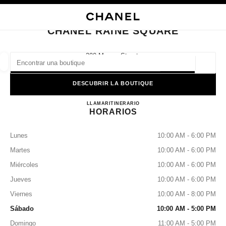
ACTIVAR CONTRASTE ALTO
CERRAR TARJETA DE BOUTIQUE CHANEL RAINE SQUARE
navegación principal
Buscar
navegación principal
CHANEL RAINE SQUARE
BUSCAR UNA BOUTIQUE
300 Murray Street,
6000 Perth, Wa
Geoloc
las sugerencias se muestran debajo de esta barra de búsqueda
0 Sugerencias disponibles
DESCUBRIR LA BOUTIQUE
CHANEL RAINE SQUARE
MODA
GAFAS
LLAMAR
1300 242 635
RELOJERÍA Y JOYERÍA
ITINERARIO
PERFUMES
resultado de los filtros por:
filtros
HORARIOS
Lunes
10:00 AM - 6:00 PM
Martes
10:00 AM - 6:00 PM
Miércoles
10:00 AM - 6:00 PM
Jueves
10:00 AM - 6:00 PM
Viernes
10:00 AM - 8:00 PM
Sábado
10:00 AM - 5:00 PM
Domingo
11:00 AM - 5:00 PM