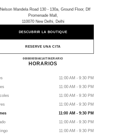
 Nelson Mandela Road 130 - 130a, Ground Floor, Dlf
Promenade Mall,
110070 New Delhi, Delhi
DESCUBRIR LA BOUTIQUE
RESERVE UNA CITA
CHANEL PROMENADE
0008000504614
LLAMAR
ITINERARIO
HORARIOS
es
11:00 AM - 9:30 PM
tes
11:00 AM - 9:30 PM
coles
11:00 AM - 9:30 PM
ves
11:00 AM - 9:30 PM
rnes
11:00 AM - 9:30 PM
ado
11:00 AM - 9:30 PM
ingo
11:00 AM - 9:30 PM