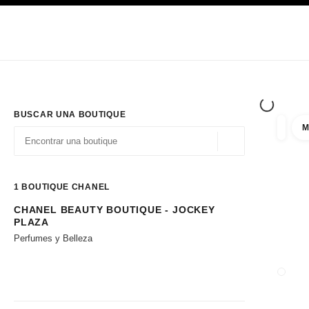
PRINCIPAL
ACTIVAR CONTRASTE ALTO
Únicamente en boutique
Sociedad corporativa
ALTA COSTURA
MODA
ALTA
BUSCAR UNA BOUTIQUE
M
resulta
filtros
Geolocalización - 
las sugerencias se muestran debajo de esta barra de búsqueda
0 Sugerencias disponibles
1
BOUTIQUE CHANEL
CHANEL BEAUTY BOUTIQUE - JOCKEY
Ir a los filtros
PLAZA
Perfumes y Belleza
CERRA