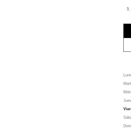
3,
Lun
Mar
Miér
Jue
Vie
Sáb
Dom