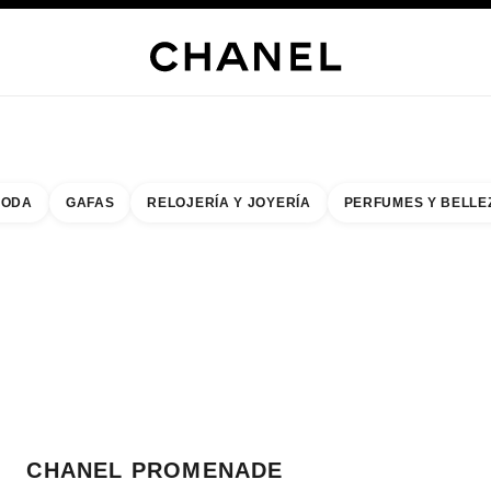
s
 JOYERÍA
JOYERÍA
RELOJERÍA
GAFAS
PERFUMES
MAQUILLAJE
TRATAMIENT
ODA
GAFAS
RELOJERÍA Y JOYERÍA
PERFUMES Y BELLE
do de los filtros por:
buscar la boutique más cercana
R TARJETA DE BOUTIQUE CHANEL PROMENADE
CHANEL PROMENADE