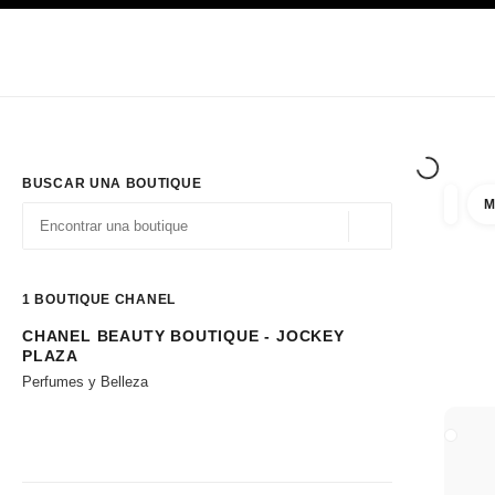
PRINCIPAL
ACTIVAR CONTRASTE ALTO
Únicamente en boutique
Sociedad corporativa
ALTA COSTURA
MODA
ALTA
BUSCAR UNA BOUTIQUE
M
resulta
filtros
Geolocalización - 
las sugerencias se muestran debajo de esta barra de búsqueda
0 Sugerencias disponibles
1
BOUTIQUE CHANEL
CHANEL BEAUTY BOUTIQUE - JOCKEY
Ir a los filtros
PLAZA
Perfumes y Belleza
CERRA