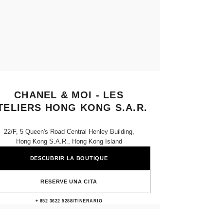
CHANEL & MOI - LES
TELIERS HONG KONG S.A.R.
22/f, 5 Queen's Road Central Henley Building,
Hong Kong S.a.r., Hong Kong Island
DESCUBRIR LA BOUTIQUE
RESERVE UNA CITA
Chanel & moi - Les Ateliers HONG KO
+ 852 3622 5288
LLAMAR
ITINERARIO