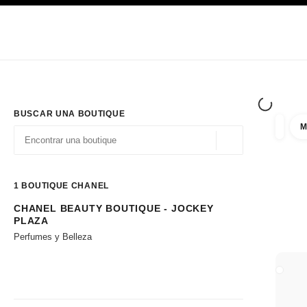
PRINCIPAL
ACTIVAR CONTRASTE ALTO
Únicamente en boutique
Sociedad corporativa
ALTA COSTURA
MODA
ALTA
BUSCAR UNA BOUTIQUE
M
resulta
filtros
Geolocalización - 
las sugerencias se muestran debajo de esta barra de búsqueda
0 Sugerencias disponibles
1
BOUTIQUE CHANEL
CHANEL BEAUTY BOUTIQUE - JOCKEY
Ir a los filtros
PLAZA
Perfumes y Belleza
CERRA