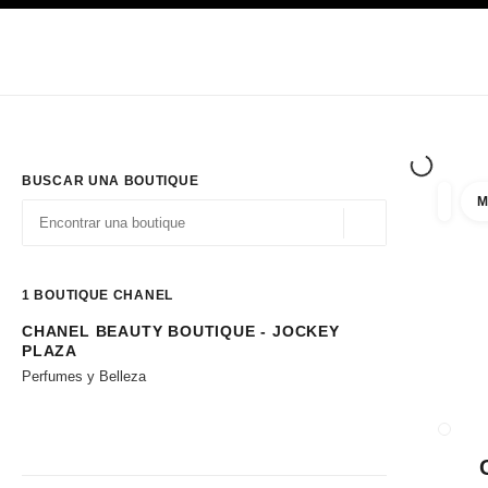
PRINCIPAL
ACTIVAR CONTRASTE ALTO
Únicamente en boutique
Sociedad corporativa
ALTA COSTURA
MODA
ALTA
BUSCAR UNA BOUTIQUE
M
resulta
filtros
Geolocalización - 
las sugerencias se muestran debajo de esta barra de búsqueda
0 Sugerencias disponibles
1
BOUTIQUE CHANEL
CHANEL BEAUTY BOUTIQUE - JOCKEY
Ir a los filtros
PLAZA
Perfumes y Belleza
CERRA