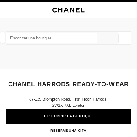
ACTIVAR CONTRASTE ALTO
CERRAR TARJETA DE BOUTIQUE CHANEL HARRODS READY-TO-WEAR
navegación principal
Buscar
navegación principal
BUSCAR UNA BOUTIQUE
Geoloc
las sugerencias se muestran debajo de esta barra de búsqueda
0 Sugerencias disponibles
MODA
GAFAS
RELOJERÍA Y JOYERÍA
PERFUMES
resultado de los filtros por:
filtros
CHANEL HARRODS READY-TO-WEAR
87-135 Brompton Road, First Floor, Harrods,
SW1X 7XL London
DESCUBRIR LA BOUTIQUE
RESERVE UNA CITA