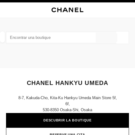
ACTIVAR CONTRASTE ALTO
CERRAR TARJETA DE BOUTIQUE CHANEL HANKYU UMEDA
navegación principal
Buscar
navegación principal
BUSCAR UNA BOUTIQUE
Geoloc
las sugerencias se muestran debajo de esta barra de búsqueda
0 Sugerencias disponibles
MODA
GAFAS
RELOJERÍA Y JOYERÍA
PERFUMES
resultado de los filtros por:
filtros
CHANEL HANKYU UMEDA
8-7, Kakuda-Cho, Kita-Ku Hankyu Umeda Main Store 5f,
6f,
530-8350 Osaka-Shi, Osaka
DESCUBRIR LA BOUTIQUE
RESERVE UNA CITA