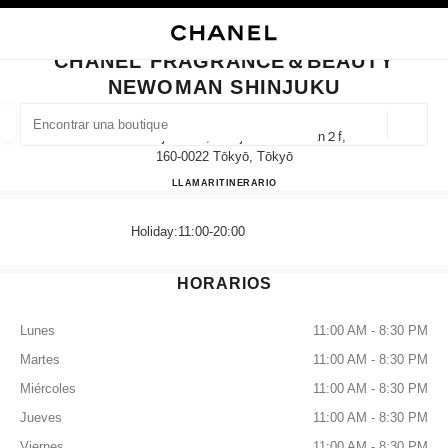
ACTIVAR CONTRASTE ALTO
CERRAR TARJETA DE BOUTIQUE CHANEL FRAGRANCE＆BEAUTY NEWOM
navegación principal
Buscar
navegación principal
CHANEL FRAGRANCE＆BEAUTY
NEWOMAN SHINJUKU
BUSCAR UNA BOUTIQUE
Geoloc
4-1-6 Shinjuku-Ku, Shinjuku Newoman２f,
las sugerencias se muestran debajo de esta barra de búsqueda
0 Sugerencias disponibles
160-0022 Tōkyō, Tōkyō
CHANEL FRAGRANCE＆B
LLAMAR
03-6457-4784
ITINERARIO
MODA
GAFAS
RELOJERÍA Y JOYERÍA
PERFUMES
resultado de los filtros por:
filtros
Holiday:11:00-20:00
HORARIOS
Lunes
11:00 AM - 8:30 PM
Martes
11:00 AM - 8:30 PM
Miércoles
11:00 AM - 8:30 PM
Jueves
11:00 AM - 8:30 PM
Viernes
11:00 AM - 8:30 PM