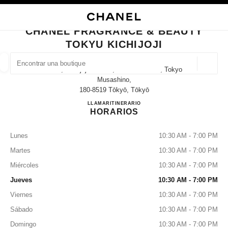
ACTIVAR CONTRASTE ALTO
CERRAR TARJETA DE BOUTIQUE CHANEL FRAGRANCE & BEAUTY TOKYU 
navegación principal
Buscar
navegación principal
CHANEL FRAGRANCE & BEAUTY
TOKYU KICHIJOJI
BUSCAR UNA BOUTIQUE
Geoloc
2-3-1, Kichijoji-Honcho, Musashino-Shi, Tokyo
las sugerencias se muestran debajo de esta barra de búsqueda
0 Sugerencias disponibles
Musashino,
180-8519 Tōkyō, Tōkyō
CHANEL FRAGRANCE & B
LLAMAR
0422-28-7271
ITINERARIO
MODA
GAFAS
RELOJERÍA Y JOYERÍA
PERFUMES
resultado de los filtros por:
filtros
HORARIOS
Lunes
10:30 AM - 7:00 PM
Martes
10:30 AM - 7:00 PM
Miércoles
10:30 AM - 7:00 PM
Jueves
10:30 AM - 7:00 PM
Viernes
10:30 AM - 7:00 PM
Sábado
10:30 AM - 7:00 PM
Domingo
10:30 AM - 7:00 PM