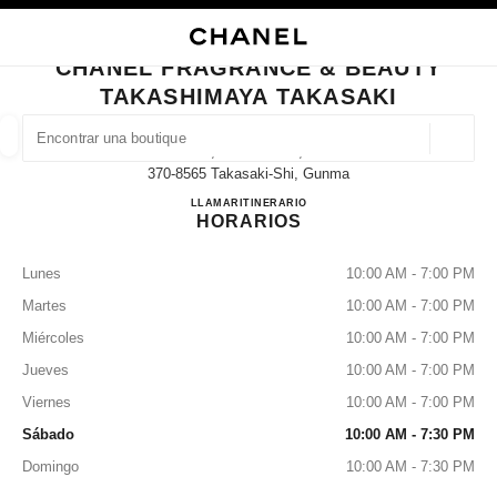
PRINCIPAL
ACTIVAR CONTRASTE ALTO
CERRAR TARJETA DE BOUTIQUE CHANEL FRAGRANCE & BEAUTY TAKAS
CHANEL FRAGRANCE & BEAUTY
n boutiques
orativa
TAKASHIMAYA TAKASAKI
A
MODA
ALTA JOYERÍA
JOYERÍA
BUSCAR UNA BOUTIQUE
RELOJERÍA
GAFAS
PERFUMES
MAQUILLAJE
T
Geoloc
45, Asahi-Machi,
las sugerencias se muestran debajo de esta barra de búsqueda
0 Sugerencias disponibles
370-8565 Takasaki-Shi, Gunma
CHANEL FRAGRANCE & B
LLAMAR
027-330-3917
ITINERARIO
HORARIOS
MODA
GAFAS
RELOJERÍA Y JOYERÍA
PERFUMES
resultado de los filtros por:
filtros
Lunes
10:00 AM - 7:00 PM
Martes
10:00 AM - 7:00 PM
Miércoles
10:00 AM - 7:00 PM
Jueves
10:00 AM - 7:00 PM
Viernes
10:00 AM - 7:00 PM
Sábado
10:00 AM - 7:30 PM
Domingo
10:00 AM - 7:30 PM