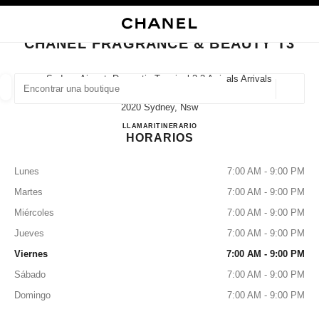
ACTIVAR CONTRASTE ALTO
CERRAR TARJETA DE BOUTIQUE CHANEL FRAGRANCE & BEAUTY T3
navegación principal
Buscar
navegación principal
CHANEL FRAGRANCE & BEAUTY T3
BUSCAR UNA BOUTIQUE
Sydney Airport, Domestic Terminal 3 3 Arrivals Arrivals
Rd, Mascot,
Geoloc
las sugerencias se muestran debajo de esta barra de búsqueda
0 Sugerencias disponibles
2020 Sydney, Nsw
CHANEL FRAGRANCE & B
LLAMAR
1300 242 635
ITINERARIO
HORARIOS
MODA
GAFAS
RELOJERÍA Y JOYERÍA
PERFUMES
resultado de los filtros por:
filtros
Lunes
7:00 AM - 9:00 PM
Martes
7:00 AM - 9:00 PM
Miércoles
7:00 AM - 9:00 PM
Jueves
7:00 AM - 9:00 PM
Viernes
7:00 AM - 9:00 PM
Sábado
7:00 AM - 9:00 PM
Domingo
7:00 AM - 9:00 PM