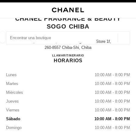
ACTIVAR CONTRASTE ALTO
CERRAR TARJETA DE BOUTIQUE CHANEL FRAGRANCE & BEAUTY SOGO 
navegación principal
Buscar
navegación principal
CHANEL FRAGRANCE & BEAUTY
SOGO CHIBA
BUSCAR UNA BOUTIQUE
Geoloc
1000, Shin-Machi, Chuo-Ku Sogo Chiba Store 1f,
las sugerencias se muestran debajo de esta barra de búsqueda
0 Sugerencias disponibles
260-8557 Chiba-Shi, Chiba
CHANEL FRAGRANCE & B
LLAMAR
043-245-8459
ITINERARIO
HORARIOS
MODA
GAFAS
RELOJERÍA Y JOYERÍA
PERFUMES
resultado de los filtros por:
filtros
Lunes
10:00 AM - 8:00 PM
Martes
10:00 AM - 8:00 PM
Miércoles
10:00 AM - 8:00 PM
Jueves
10:00 AM - 8:00 PM
Viernes
10:00 AM - 8:00 PM
Sábado
10:00 AM - 8:00 PM
Domingo
10:00 AM - 8:00 PM