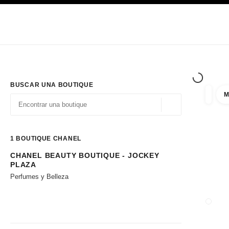
PRINCIPAL
ACTIVAR CONTRASTE ALTO
Únicamente en boutique
Sociedad corporativa
ALTA COSTURA
MODA
ALTA
BUSCAR UNA BOUTIQUE
M
resulta
filtros
Geolocalización - 
las sugerencias se muestran debajo de esta barra de búsqueda
0 Sugerencias disponibles
1
BOUTIQUE CHANEL
CHANEL BEAUTY BOUTIQUE - JOCKEY
Ir a los filtros
PLAZA
Perfumes y Belleza
CERRA