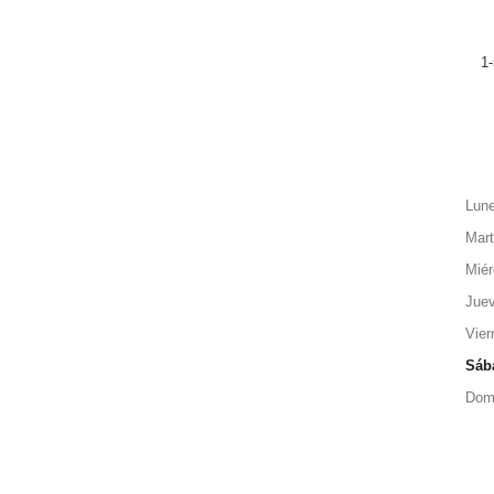
1-
Lun
Mar
Miér
Jue
Vier
Sáb
Dom