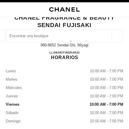
ACTIVAR CONTRASTE ALTO
CERRAR TARJETA DE BOUTIQUE CHANEL FRAGRANCE & BEAUTY SENDAI
navegación principal
Buscar
navegación principal
CHANEL FRAGRANCE & BEAUTY
SENDAI FUJISAKI
BUSCAR UNA BOUTIQUE
Geoloc
Aobaku Ichibancyo 3-2-17,
las sugerencias se muestran debajo de esta barra de búsqueda
0 Sugerencias disponibles
980-8652 Sendai-Shi, Miyagi
CHANEL FRAGRANCE & BE
LLAMAR
022-398-6717
ITINERARIO
HORARIOS
MODA
GAFAS
RELOJERÍA Y JOYERÍA
PERFUMES
resultado de los filtros por:
filtros
Lunes
10:00 AM - 7:00 PM
Martes
10:00 AM - 7:00 PM
Miércoles
10:00 AM - 7:00 PM
Jueves
10:00 AM - 7:00 PM
Viernes
10:00 AM - 7:00 PM
Sábado
10:00 AM - 7:00 PM
Domingo
10:00 AM - 7:00 PM