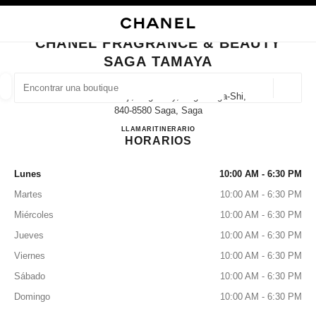
ACTIVAR CONTRASTE ALTO
CERRAR TARJETA DE BOUTIQUE CHANEL FRAGRANCE & BEAUTY SAGA 
navegación principal
Buscar
navegación principal
CHANEL FRAGRANCE & BEAUTY
SAGA TAMAYA
BUSCAR UNA BOUTIQUE
Geoloc
2-5 Nakanokoji, Saga City, Saga Saga-Shi,
las sugerencias se muestran debajo de esta barra de búsqueda
0 Sugerencias disponibles
840-8580 Saga, Saga
CHANEL FRAGRANCE & 
LLAMAR
0952-25-6610
ITINERARIO
HORARIOS
MODA
GAFAS
RELOJERÍA Y JOYERÍA
PERFUMES
resultado de los filtros por:
filtros
Lunes
10:00 AM - 6:30 PM
Martes
10:00 AM - 6:30 PM
Miércoles
10:00 AM - 6:30 PM
Jueves
10:00 AM - 6:30 PM
Viernes
10:00 AM - 6:30 PM
Sábado
10:00 AM - 6:30 PM
Domingo
10:00 AM - 6:30 PM