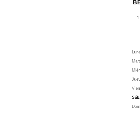
B
1
Lun
Mar
Miér
Jue
Vier
Sáb
Dom