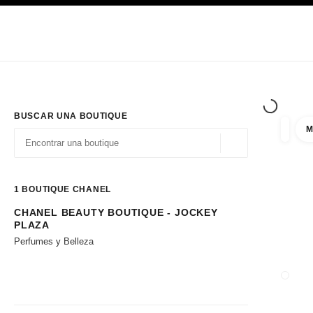
PRINCIPAL
ACTIVAR CONTRASTE ALTO
Únicamente en boutique
Sociedad corporativa
ALTA COSTURA
MODA
ALTA
BUSCAR UNA BOUTIQUE
M
resulta
filtros
Geolocalización - 
las sugerencias se muestran debajo de esta barra de búsqueda
0 Sugerencias disponibles
1
BOUTIQUE CHANEL
CHANEL BEAUTY BOUTIQUE - JOCKEY
Ir a los filtros
PLAZA
Perfumes y Belleza
CERRA