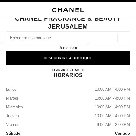
ACTIVAR CONTRASTE ALTO
CERRAR TARJETA DE BOUTIQUE CHANEL FRAGRANCE & BEAUTY JERU
navegación principal
Buscar
navegación principal
CHANEL FRAGRANCE & BEAUTY
JERUSALEM
BUSCAR UNA BOUTIQUE
Geoloc
8 Sderot Alrov Mamilla,
las sugerencias se muestran debajo de esta barra de búsqueda
0 Sugerencias disponibles
Jerusalem
DESCUBRIR LA BOUTIQUE
MODA
GAFAS
RELOJERÍA Y JOYERÍA
PERFUMES
resultado de los filtros por:
filtros
CHANEL FRAGRANCE & B
LLAMAR
+972 (0)2-648-3701
ITINERARIO
HORARIOS
Lunes
10:00 AM - 4:00 PM
Martes
10:00 AM - 4:00 PM
Miércoles
10:00 AM - 4:00 PM
Jueves
10:00 AM - 4:00 PM
Viernes
9:00 AM - 2:00 PM
Sábado
Cerrado