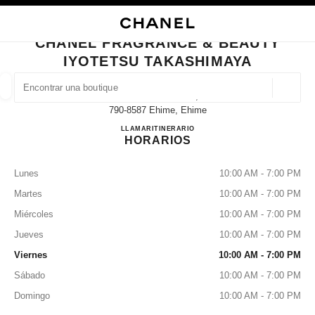
ACTIVAR CONTRASTE ALTO
CERRAR TARJETA DE BOUTIQUE CHANEL FRAGRANCE & BEAUTY IYOTE
navegación principal
Buscar
navegación principal
CHANEL FRAGRANCE & BEAUTY
IYOTETSU TAKASHIMAYA
BUSCAR UNA BOUTIQUE
Geoloc
5-1-1 Minato-Machi,
las sugerencias se muestran debajo de esta barra de búsqueda
0 Sugerencias disponibles
790-8587 Ehime, Ehime
CHANEL FRAGRANCE & B
LLAMAR
089-948-2142
ITINERARIO
HORARIOS
MODA
GAFAS
RELOJERÍA Y JOYERÍA
PERFUMES
resultado de los filtros por:
filtros
Lunes
10:00 AM - 7:00 PM
Martes
10:00 AM - 7:00 PM
Miércoles
10:00 AM - 7:00 PM
Jueves
10:00 AM - 7:00 PM
Viernes
10:00 AM - 7:00 PM
Sábado
10:00 AM - 7:00 PM
Domingo
10:00 AM - 7:00 PM