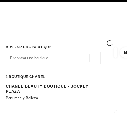
PRINCIPAL
ACTIVAR CONTRASTE ALTO
Únicamente en boutique
Sociedad corporativa
ALTA COSTURA
MODA
ALTA
BUSCAR UNA BOUTIQUE
M
resulta
filtros
Geolocalización - 
las sugerencias se muestran debajo de esta barra de búsqueda
0 Sugerencias disponibles
1
BOUTIQUE CHANEL
CHANEL BEAUTY BOUTIQUE - JOCKEY
Ir a los filtros
PLAZA
Perfumes y Belleza
CERRA