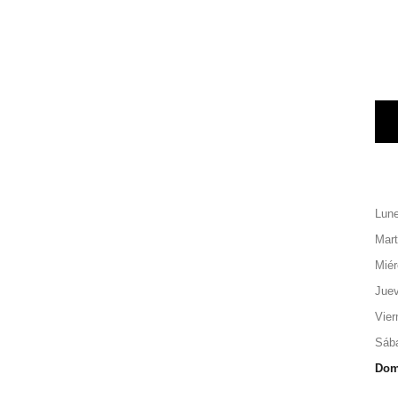
Lun
Mar
Miér
Jue
Vier
Sáb
Dom