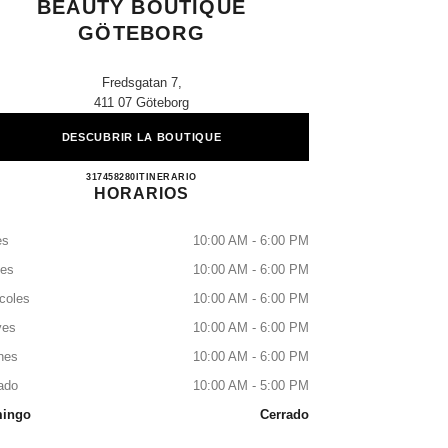
BEAUTY BOUTIQUE
GÖTEBORG
Fredsgatan 7,
411 07 Göteborg
DESCUBRIR LA BOUTIQUE
CHANEL FRAGRANCE & BEAUTY B
317458280
LLAMAR
ITINERARIO
HORARIOS
es
10:00 AM - 6:00 PM
tes
10:00 AM - 6:00 PM
coles
10:00 AM - 6:00 PM
ves
10:00 AM - 6:00 PM
nes
10:00 AM - 6:00 PM
ado
10:00 AM - 5:00 PM
ingo
Cerrado