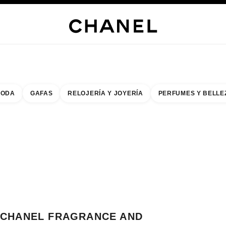
s
 JOYERÍA
JOYERÍA
RELOJERÍA
GAFAS
PERFUMES
MAQUILLAJE
TRATAMIENT
ODA
GAFAS
RELOJERÍA Y JOYERÍA
PERFUMES Y BELLE
do de los filtros por:
buscar la boutique más cercana
R TARJETA DE BOUTIQUE CHANEL FRAGRANCE AND BEAUTY SPACE RIN
CHANEL FRAGRANCE AND