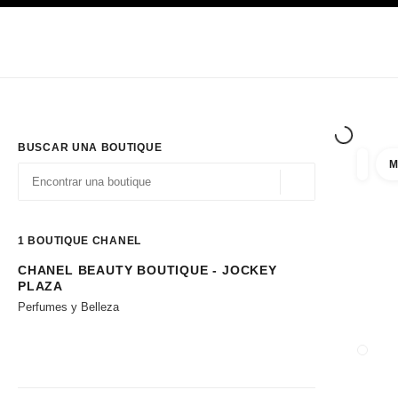
PRINCIPAL
ACTIVAR CONTRASTE ALTO
Únicamente en boutique
Sociedad corporativa
ALTA COSTURA
MODA
ALTA
BUSCAR UNA BOUTIQUE
M
resulta
filtros
Geolocalización - 
las sugerencias se muestran debajo de esta barra de búsqueda
0 Sugerencias disponibles
1
BOUTIQUE CHANEL
CHANEL BEAUTY BOUTIQUE - JOCKEY
Ir a los filtros
PLAZA
Perfumes y Belleza
CERRA