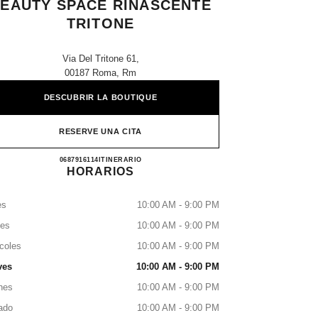
EAUTY SPACE RINASCENTE
TRITONE
Via Del Tritone 61,
00187 Roma, Rm
DESCUBRIR LA BOUTIQUE
RESERVE UNA CITA
CHANEL FRAGRANCE AND BEAUTY 
0687916114
LLAMAR
ITINERARIO
HORARIOS
es
10:00 AM - 9:00 PM
tes
10:00 AM - 9:00 PM
coles
10:00 AM - 9:00 PM
ves
10:00 AM - 9:00 PM
nes
10:00 AM - 9:00 PM
ado
10:00 AM - 9:00 PM