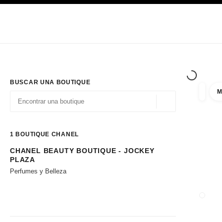
PRINCIPAL
ACTIVAR CONTRASTE ALTO
Únicamente en boutique
Sociedad corporativa
ALTA COSTURA
MODA
ALTA
BUSCAR UNA BOUTIQUE
M
resulta
filtros
Geolocalización - 
las sugerencias se muestran debajo de esta barra de búsqueda
0 Sugerencias disponibles
1
BOUTIQUE CHANEL
CHANEL BEAUTY BOUTIQUE - JOCKEY
Ir a los filtros
PLAZA
Perfumes y Belleza
CERRA