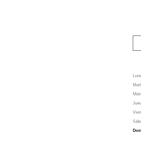
Lun
Mar
Miér
Jue
Vier
Sáb
Dom