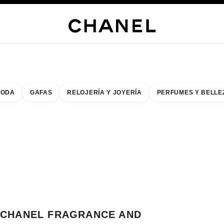
s
 JOYERÍA
JOYERÍA
RELOJERÍA
GAFAS
PERFUMES
MAQUILLAJE
TRATAMIENT
ODA
GAFAS
RELOJERÍA Y JOYERÍA
PERFUMES Y BELLE
do de los filtros por:
buscar la boutique más cercana
R TARJETA DE BOUTIQUE CHANEL FRAGRANCE AND BEAUTY BOUTIQUE 
CHANEL FRAGRANCE AND