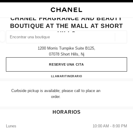
ACTIVAR CONTRASTE ALTO
CERRAR TARJETA DE BOUTIQUE CHANEL FRAGRANCE AND BEAUTY BOUT
navegación principal
Buscar
navegación principal
CHANEL FRAGRANCE AND BEAUTY
BOUTIQUE AT THE MALL AT SHORT
BUSCAR UNA BOUTIQUE
HILLS
Geoloc
las sugerencias se muestran debajo de esta barra de búsqueda
0 Sugerencias disponibles
1200 Morris Turnpike Suite B125,
07078 Short Hills, Nj
MODA
GAFAS
RELOJERÍA Y JOYERÍA
PERFUMES
resultado de los filtros por:
filtros
RESERVE UNA CITA
CHANEL Fragrance and Beauty b
LLAMAR
(862) 901-6312
ITINERARIO
Curbside pickup is available; please call to place an
order.
HORARIOS
Lunes
10:00 AM - 8:00 PM