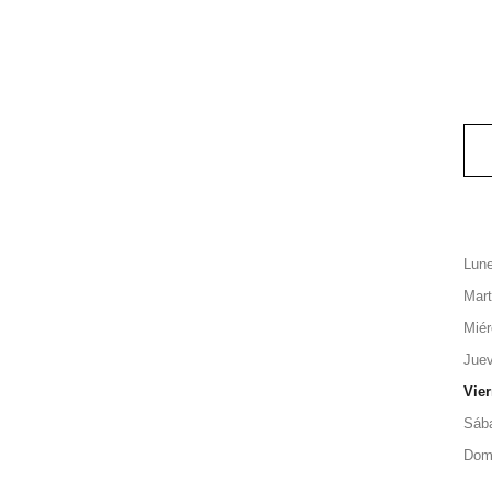
Lun
Mar
Miér
Jue
Vie
Sáb
Dom