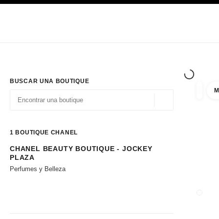
PRINCIPAL
ACTIVAR CONTRASTE ALTO
Únicamente en boutique
Sociedad corporativa
ALTA COSTURA
MODA
ALTA
BUSCAR UNA BOUTIQUE
M
resulta
filtros
Geolocalización - 
las sugerencias se muestran debajo de esta barra de búsqueda
0 Sugerencias disponibles
1
BOUTIQUE CHANEL
CHANEL BEAUTY BOUTIQUE - JOCKEY
Ir a los filtros
PLAZA
Perfumes y Belleza
CERRA