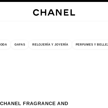
s
 JOYERÍA
JOYERÍA
RELOJERÍA
GAFAS
PERFUMES
MAQUILLAJE
TRATAMIENT
ODA
GAFAS
RELOJERÍA Y JOYERÍA
PERFUMES Y BELLE
do de los filtros por:
buscar la boutique más cercana
R TARJETA DE BOUTIQUE CHANEL FRAGRANCE AND BEAUTY BOUTIQUE 
CHANEL FRAGRANCE AND