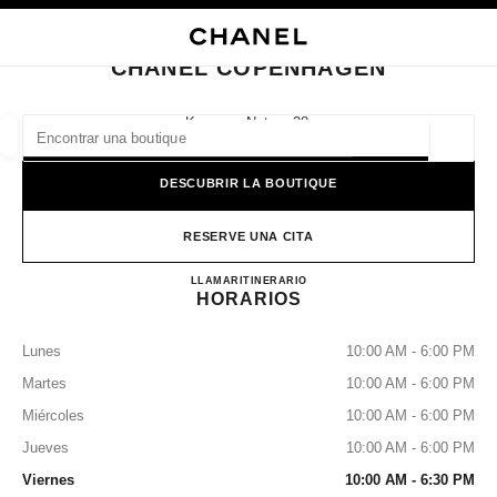
ACTIVAR CONTRASTE ALTO
CERRAR TARJETA DE BOUTIQUE CHANEL COPENHAGEN
navegación principal
Buscar
navegación principal
CHANEL COPENHAGEN
BUSCAR UNA BOUTIQUE
Kongens Nytorv 28,
1050 Copenhagen
Geoloc
las sugerencias se muestran debajo de esta barra de búsqueda
0 Sugerencias disponibles
DESCUBRIR LA BOUTIQUE
MODA
GAFAS
RELOJERÍA Y JOYERÍA
PERFUMES
resultado de los filtros por:
RESERVE UNA CITA
filtros
CHANEL COPENHAGEN
LLAMAR
33181700
ITINERARIO
HORARIOS
Lunes
10:00 AM - 6:00 PM
Martes
10:00 AM - 6:00 PM
Miércoles
10:00 AM - 6:00 PM
Jueves
10:00 AM - 6:00 PM
Viernes
10:00 AM - 6:30 PM