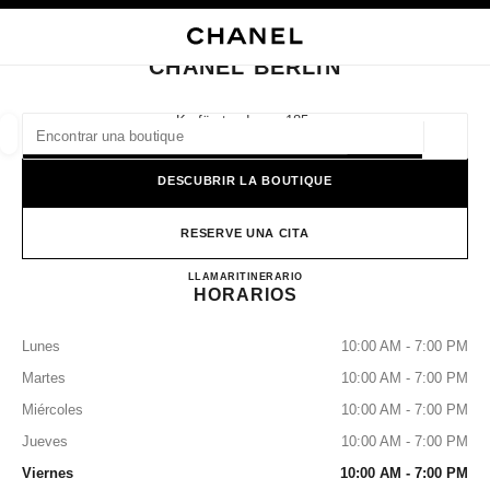
ACTIVAR CONTRASTE ALTO
CERRAR TARJETA DE BOUTIQUE CHANEL BERLIN
navegación principal
Buscar
navegación principal
CHANEL BERLIN
BUSCAR UNA BOUTIQUE
Kurfürstendamm 185,
10707 Berlin
Geoloc
las sugerencias se muestran debajo de esta barra de búsqueda
0 Sugerencias disponibles
DESCUBRIR LA BOUTIQUE
MODA
GAFAS
RELOJERÍA Y JOYERÍA
PERFUMES
resultado de los filtros por:
RESERVE UNA CITA
filtros
CHANEL BERLIN
LLAMAR
+49 03088708280
ITINERARIO
HORARIOS
Lunes
10:00 AM - 7:00 PM
Martes
10:00 AM - 7:00 PM
Miércoles
10:00 AM - 7:00 PM
Jueves
10:00 AM - 7:00 PM
Viernes
10:00 AM - 7:00 PM