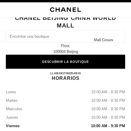
ACTIVAR CONTRASTE ALTO
CERRAR TARJETA DE BOUTIQUE CHANEL BEIJING CHINA WORLD MALL
navegación principal
Buscar
navegación principal
CHANEL BEIJING CHINA WORLD
MALL
BUSCAR UNA BOUTIQUE
Geoloc
No.1 Jian Guo Men Wai Avenue China World Mall Ground
las sugerencias se muestran debajo de esta barra de búsqueda
0 Sugerencias disponibles
Floor,
100004 Beijing
MODA
GAFAS
RELOJERÍA Y JOYERÍA
PERFUMES
resultado de los filtros por:
DESCUBRIR LA BOUTIQUE
filtros
CHANEL BEIJING CHINA
LLAMAR
4009555888
ITINERARIO
HORARIOS
Lunes
10:00 AM - 9:30 PM
Martes
10:00 AM - 9:30 PM
Miércoles
10:00 AM - 9:30 PM
Jueves
10:00 AM - 9:30 PM
Viernes
10:00 AM - 9:30 PM