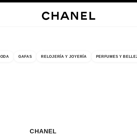
s
 JOYERÍA
JOYERÍA
RELOJERÍA
GAFAS
PERFUMES
MAQUILLAJE
TRATAMIENT
ODA
GAFAS
RELOJERÍA Y JOYERÍA
PERFUMES Y BELLE
do de los filtros por:
buscar la boutique más cercana
R TARJETA DE BOUTIQUE CHANEL
CHANEL