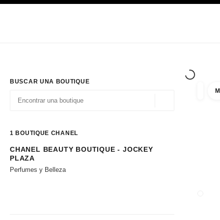
PRINCIPAL
ACTIVAR CONTRASTE ALTO
Únicamente en boutique
Sociedad corporativa
ALTA COSTURA
MODA
ALTA
BUSCAR UNA BOUTIQUE
M
resulta
filtros
Geolocalización - 
las sugerencias se muestran debajo de esta barra de búsqueda
0 Sugerencias disponibles
1
BOUTIQUE CHANEL
CHANEL BEAUTY BOUTIQUE - JOCKEY
Ir a los filtros
PLAZA
Perfumes y Belleza
CERRA