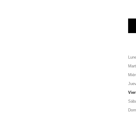
Lun
Mar
Miér
Jue
Vie
Sáb
Dom